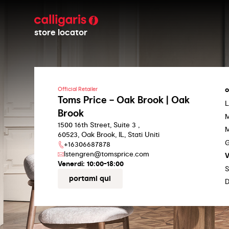
store locator
o
Official Retailer
Toms Price – Oak Brook | Oak
L
Brook
M
1500 16th Street, Suite 3 ,
M
60523, Oak Brook, IL, Stati Uniti
G
+16306687878
lstengren@tomsprice.com
V
Venerdi:
10:00-18:00
S
portami qui