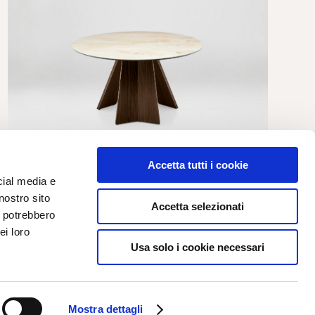
Accetta tutti i cookie
cial media e
ICARO
nostro sito
Accetta selezionati
i potrebbero
richiedi informazioni
ei loro
Usa solo i cookie necessari
Mostra dettagli
Powered by
Retail
Tune
srl