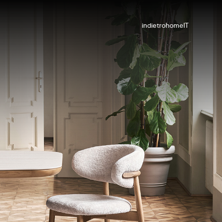
indietro
home
IT