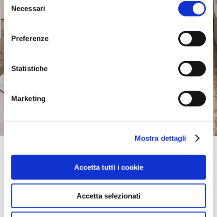
Necessari
del
consenso
Preferenze
Statistiche
Marketing
Mostra dettagli
Official Retailer
Niu Urban Living | Mcallen
Accetta tutti i cookie
1318 N 10TH ST,
78501, MCALLEN, TX, Stati Uniti
portami qui
Accetta selezionati