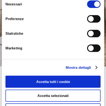
Necessari
del
consenso
Preferenze
Statistiche
Marketing
Mostra dettagli
Official Retailer
Altalia Furniture | Chicago
Accetta tutti i cookie
410 W. GRAND AVE.,
60654, CHICAGO, IL, Stati Uniti
portami qui
Accetta selezionati