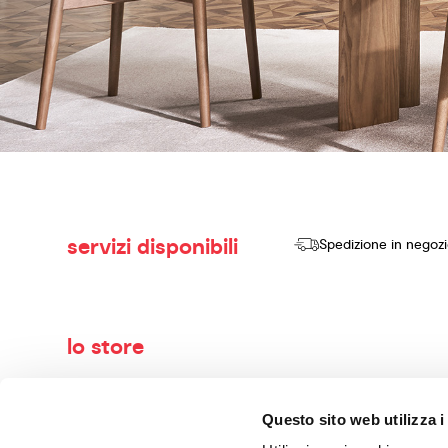
servizi disponibili
Spedizione in negoz
lo store
Benvenuti nel mondo di Calligaris, il tuo negozio di arredame
Questo sito web utilizza i
vendere prodotti di alta qualità, design innovativo e comfort se
con maestria. I nostri consulenti esperti ti guideranno nella 