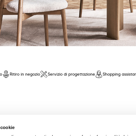
io
Ritiro in negozio
Servizio di progettazione
Shopping assista
nto di fiducia! Offriamo una selezione esclusiva di mobili e accessori 
 cookie
nza pari. Scopri le nostre collezioni di tavoli, sedie, letti, divani e com
scelta dei mobili perfetti per la tua casa. Garantiamo un'esperienza di a