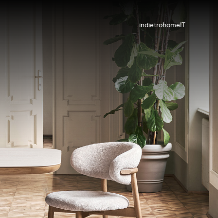
indietro
home
IT