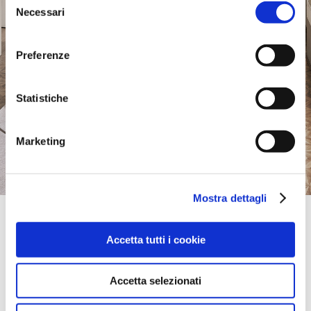
Necessari
del
consenso
Preferenze
Statistiche
Marketing
Mostra dettagli
Official Retailer
Designer Sofas Reading | Reading
Accetta tutti i cookie
UNIT 5 FORBURY ROAD RETAIL PARK,
RG1 3JD, READING, Berkshire, Regno Unito
portami qui
Accetta selezionati