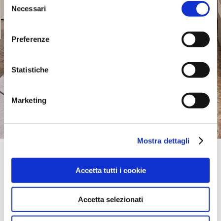
Necessari
del
consenso
Preferenze
Statistiche
Marketing
Mostra dettagli
Official Retailer
Sterling Home Edinburgh | Edinburgh
Accetta tutti i cookie
4 WHITEHILL RD. FORT KINNAIRD,
EH15 3HR, EDINBURGH, City of Edinburgh, Regno Unito
portami qui
Accetta selezionati