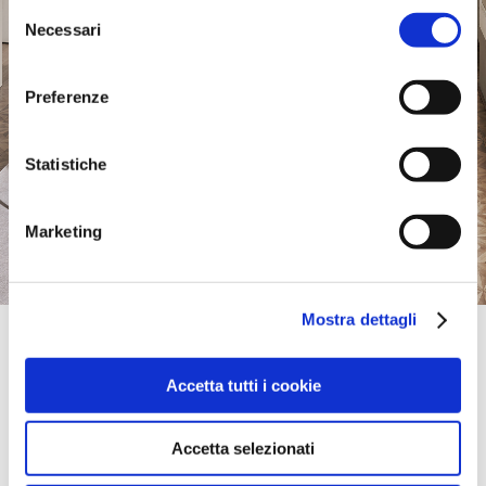
Selezione
Necessari
del
consenso
Preferenze
Statistiche
Marketing
Mostra dettagli
Official Retailer
Leather By Design | Cannock
Accetta tutti i cookie
6 PROGRESS DRIVE BRIDGETOWN,
WS11 0JE, CANNOCK, Staffordshire, Regno Unito
+44 (0)1543467403
Accetta selezionati
portami qui