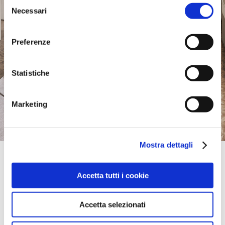
Selezione
Necessari
del
consenso
Preferenze
Statistiche
Marketing
Mostra dettagli
Official Retailer
Moy Furniture & Carpet Center | Moy Co.
Accetta tutti i cookie
Tyrone
3 MAIN STREET CHARLEMONT,
Accetta selezionati
portami qui