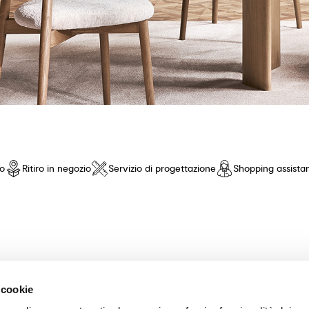
io
Ritiro in negozio
Servizio di progettazione
Shopping assista
nto di fiducia! Offriamo una selezione esclusiva di mobili e accessori 
 cookie
nza pari. Scopri le nostre collezioni di tavoli, sedie, letti, divani e com
scelta dei mobili perfetti per la tua casa. Garantiamo un'esperienza di a