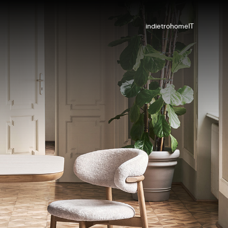
indietro
home
IT