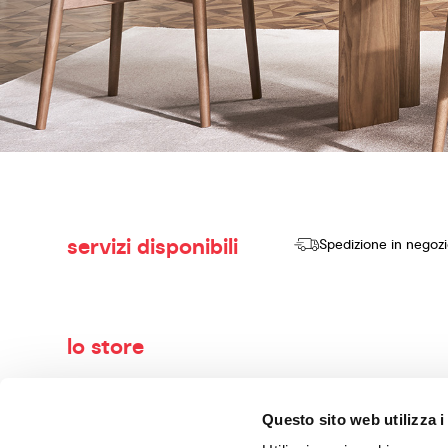
servizi disponibili
Spedizione in negoz
lo store
Benvenuti nel mondo di Calligaris, il tuo negozio di arredame
Questo sito web utilizza i
vendere prodotti di alta qualità, design innovativo e comfort se
con maestria. I nostri consulenti esperti ti guideranno nella 