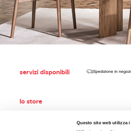
servizi disponibili
Spedizione in negoz
lo store
Benvenuti nel mondo di Calligaris, il tuo negozio di arredame
Questo sito web utilizza i
vendere prodotti di alta qualità, design innovativo e comfort se
con maestria. I nostri consulenti esperti ti guideranno nella 