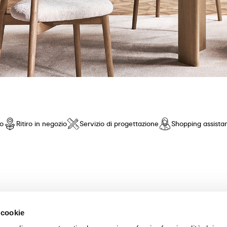
io
Ritiro in negozio
Servizio di progettazione
Shopping assista
nto di fiducia! Offriamo una selezione esclusiva di mobili e accessori 
 cookie
nza pari. Scopri le nostre collezioni di tavoli, sedie, letti, divani e com
scelta dei mobili perfetti per la tua casa. Garantiamo un'esperienza di a