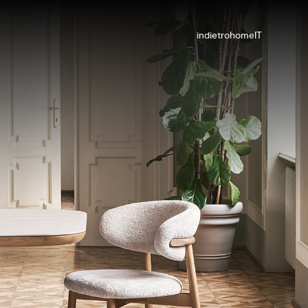
indietro
home
IT