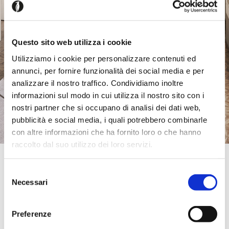
Questo sito web utilizza i cookie
Utilizziamo i cookie per personalizzare contenuti ed
annunci, per fornire funzionalità dei social media e per
analizzare il nostro traffico. Condividiamo inoltre
informazioni sul modo in cui utilizza il nostro sito con i
nostri partner che si occupano di analisi dei dati web,
pubblicità e social media, i quali potrebbero combinarle
con altre informazioni che ha fornito loro o che hanno
raccolto dal suo utilizzo dei loro servizi.
Official Retailer
Attico Interni HD Noale Noale
Selezione
Stradone della Crosarona 52,
Necessari
del
30033, Noale, VE, Italia
consenso
0415801974
info@atticointerni.it
Preferenze
Sabato:
09:00-12:30