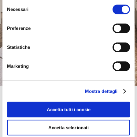
Selezione
Necessari
del
consenso
Preferenze
Statistiche
Marketing
Mostra dettagli
Official Retailer
Roson & Coccolo Arredamenti | S.Giorgio Di
Nogaro
Accetta tutti i cookie
VIA MARITTIMA, 11,
33058, S.GIORGIO DI NOGARO, UD, Italia
Accetta selezionati
portami qui