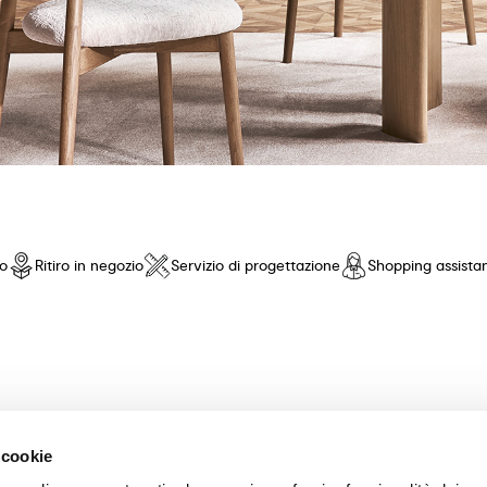
io
Ritiro in negozio
Servizio di progettazione
Shopping assista
nto di fiducia! Offriamo una selezione esclusiva di mobili e accessori 
 cookie
nza pari. Scopri le nostre collezioni di tavoli, sedie, letti, divani e com
scelta dei mobili perfetti per la tua casa. Garantiamo un'esperienza di a