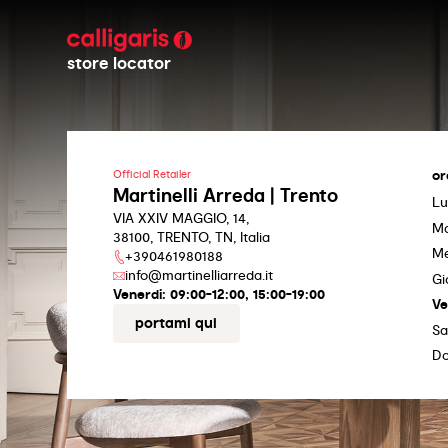
store locator
or
Official Retailer
Martinelli Arreda | Trento
Lu
VIA XXIV MAGGIO, 14,
Ma
38100, TRENTO, TN, Italia
Me
+390461980188
info@martinelliarreda.it
Gi
Venerdi:
09:00-12:00, 15:00-19:00
Ve
portami qui
Sa
D