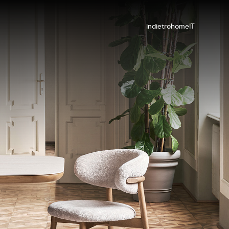
indietro
home
IT