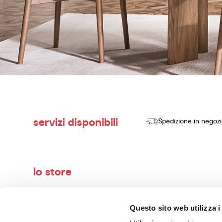
servizi disponibili
Spedizione in negoz
lo store
Benvenuti nel mondo di Calligaris, il tuo negozio di arredame
Questo sito web utilizza i
vendere prodotti di alta qualità, design innovativo e comfort se
con maestria. I nostri consulenti esperti ti guideranno nella 