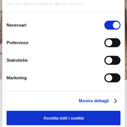
raccolto dal suo utilizzo dei loro servizi.
Selezione
Necessari
del
consenso
Preferenze
Statistiche
Marketing
Official Retailer
Bertoli Arredamenti | Correggio
Mostra dettagli
VIALE SALTINI, 91,
42015, CORREGGIO, RE, Italia
+39 0522692007
info.correggio@bertoliarredamenti.it
Accetta tutti i cookie
Venerdi:
09:00-12:30, 15:00-19:30