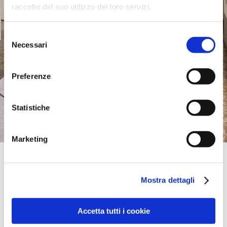
raccolto dal suo utilizzo dei loro servizi.
Selezione
Necessari
del
consenso
Preferenze
Statistiche
Marketing
Official Retailer
Laber | Pesaro
Mostra dettagli
STRADA MONFELTRO 47,
61122, PESARO, PU, Italia
+39 072125273
info@laber.it
Accetta tutti i cookie
Domenica:
Chiuso