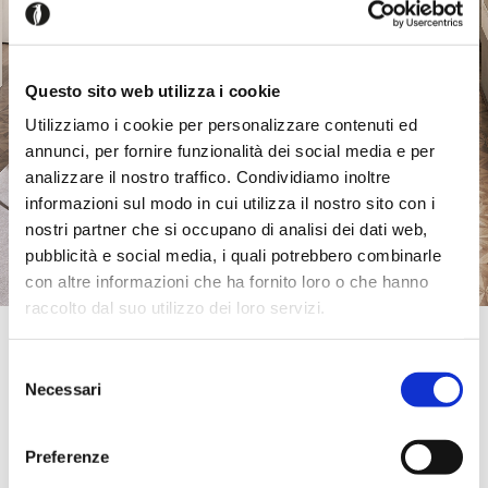
Questo sito web utilizza i cookie
Utilizziamo i cookie per personalizzare contenuti ed
annunci, per fornire funzionalità dei social media e per
analizzare il nostro traffico. Condividiamo inoltre
informazioni sul modo in cui utilizza il nostro sito con i
nostri partner che si occupano di analisi dei dati web,
pubblicità e social media, i quali potrebbero combinarle
con altre informazioni che ha fornito loro o che hanno
raccolto dal suo utilizzo dei loro servizi.
Official Retailer
Menichini Home | Perignano
Selezione
Via Livornese est 142,
Necessari
del
56035, Perignano, PI, Italia
consenso
0587616628
info@menichinihome.it
Preferenze
portami qui