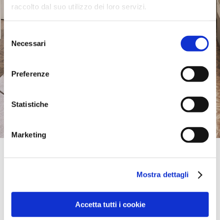
raccolto dal suo utilizzo dei loro servizi.
Selezione
Necessari
del
consenso
Preferenze
Statistiche
Marketing
Official Retailer
F.Lli Vinzio | Grignasco
Mostra dettagli
VIA PERETTI, 71,
28075, GRIGNASCO, NO, Italia
+39 0163418630
info@vinziomobili.it
Accetta tutti i cookie
Giovedi:
09:30-12:30, 14:30-19:00