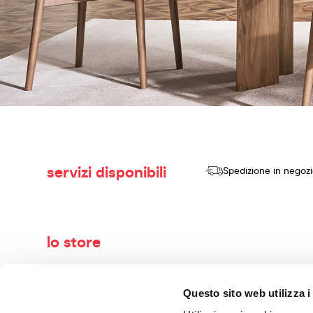
servizi disponibili
Spedizione in negoz
lo store
Benvenuti nel mondo di Calligaris, il tuo negozio di arredame
Questo sito web utilizza i
vendere prodotti di alta qualità, design innovativo e comfort se
con maestria. I nostri consulenti esperti ti guideranno nella 