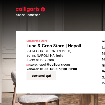
store locator
or
Monobrand Store
Lube & Creo Store | Napoli
L
VIA REGGIA DI PORTICI 135-D,
M
80146, NAPOLI, NA, Italia
M
+39 0815595308
store.napoli@calligaris.com
G
Venerdi:
09:30-13:30, 16:00-20:00
V
portami qui
S
D