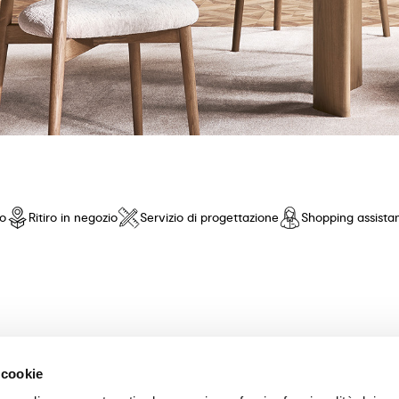
io
Ritiro in negozio
Servizio di progettazione
Shopping assista
nto di fiducia! Offriamo una selezione esclusiva di mobili e accessori 
 cookie
nza pari. Scopri le nostre collezioni di tavoli, sedie, letti, divani e com
scelta dei mobili perfetti per la tua casa. Garantiamo un'esperienza di a