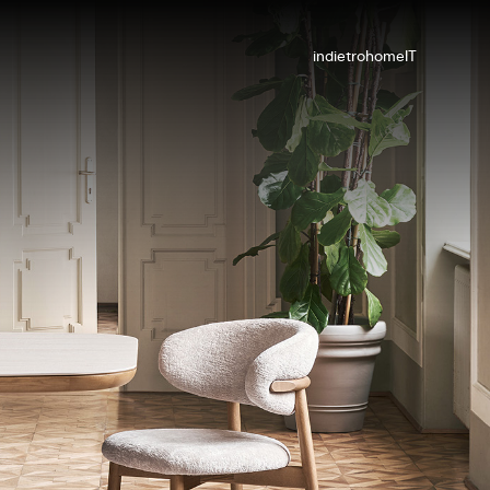
indietro
home
IT