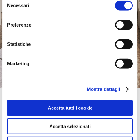
Necessari
del
consenso
Preferenze
Statistiche
Marketing
Mostra dettagli
Official Retailer
Chianese Mobili | Marano Di Napoli
Accetta tutti i cookie
VIA SAN ROCCO, 61,
80016, MARANO DI NAPOLI, NA, Italia
portami qui
Accetta selezionati