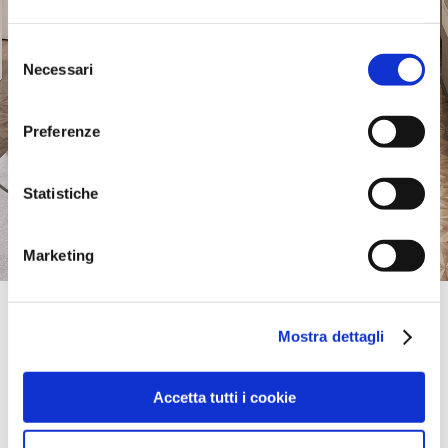
Selezione
Necessari
del
consenso
Preferenze
Statistiche
Marketing
Official Retailer
Interni D'Autore | Camposano
Mostra dettagli
VIA PROVINCIALE, 97,
80030, CAMPOSANO, NA, Italia
Giovedi:
09:00-13:00, 14:30-20:00
Accetta tutti i cookie
portami qui