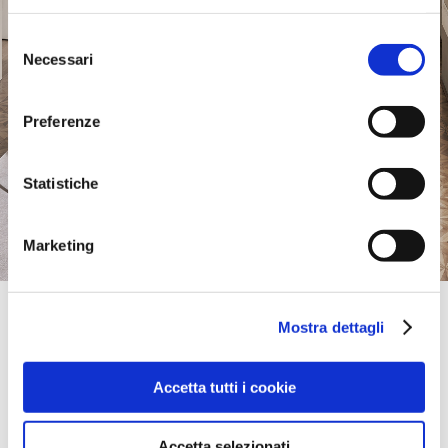
Selezione
Necessari
del
consenso
Preferenze
Statistiche
Marketing
Official Retailer
Mostra dettagli
Romano' Arreda | Albairate
SS VIGEVANESE KM 13,700 -LOC BRUCIATA 17,
20080, ALBAIRATE, MI, Italia
Accetta tutti i cookie
portami qui
Accetta selezionati