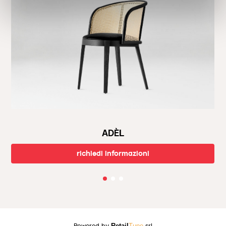
puntuali. Visita il nostro showroom per ispirarti con le ultime
tendenze di design. Chiamaci o passa a trovarci durante i nostri
orari di apertura.
Benvenuto nel mondo di Calligaris, dove il design incontra la
funzionalità per creare la casa dei tuoi sogni.
ADÈL
richiedi informazioni
Powered by
Retail
Tune
srl