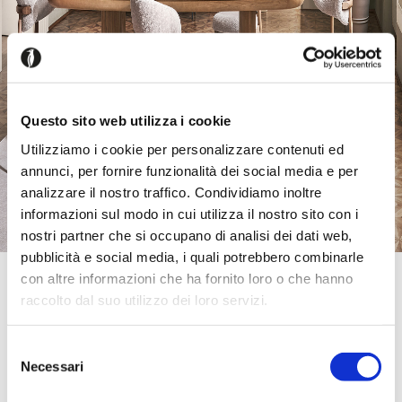
Questo sito web utilizza i cookie
Utilizziamo i cookie per personalizzare contenuti ed
annunci, per fornire funzionalità dei social media e per
analizzare il nostro traffico. Condividiamo inoltre
informazioni sul modo in cui utilizza il nostro sito con i
nostri partner che si occupano di analisi dei dati web,
pubblicità e social media, i quali potrebbero combinarle
con altre informazioni che ha fornito loro o che hanno
Official Retailer
Rotondi Progetti Per Abitare Anagni
raccolto dal suo utilizzo dei loro servizi.
Via Casilina, km 62,500 ,
03012, Anagni, FR, Italia
Selezione
07751695942
Necessari
del
pierluigirotondi744@gmail.com
Sabato:
09:30-12:30, 15:30-19:30
consenso