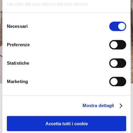
raccolto dal suo utilizzo dei loro servizi.
Selezione
Necessari
del
consenso
Preferenze
Statistiche
Marketing
Official Retailer
Arredamenti Destefanis | Alba
Mostra dettagli
VIA PARUZZA, 30,
12051, ALBA, CN, Italia
+39 0173440658
info@arredamentidestefanis.it
Accetta tutti i cookie
Domenica:
Chiuso