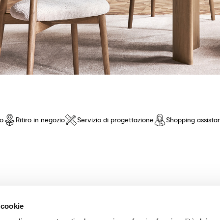
io
Ritiro in negozio
Servizio di progettazione
Shopping assista
nto di fiducia! Offriamo una selezione esclusiva di mobili e accessori 
 cookie
nza pari. Scopri le nostre collezioni di tavoli, sedie, letti, divani e com
scelta dei mobili perfetti per la tua casa. Garantiamo un'esperienza di a