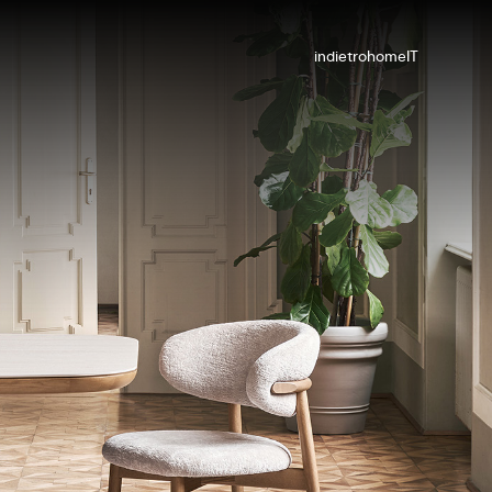
indietro
home
IT