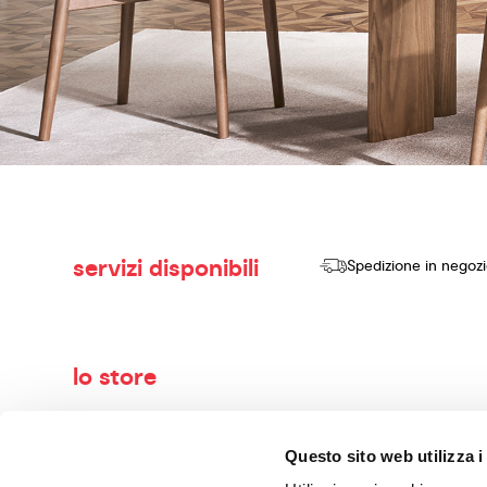
servizi disponibili
Spedizione in negoz
lo store
Benvenuti nel mondo di Calligaris, il tuo negozio di arredame
Questo sito web utilizza i
vendere prodotti di alta qualità, design innovativo e comfort se
con maestria. I nostri consulenti esperti ti guideranno nella 