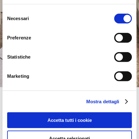
Selezione
Necessari
del
consenso
Preferenze
Statistiche
Marketing
Official Retailer
Mostra dettagli
Dec Arredamenti | Gargnano
VIA DELLA LIBERTA', 126,
25084, GARGNANO, BS, Italia
Accetta tutti i cookie
portami qui
Accetta selezionati