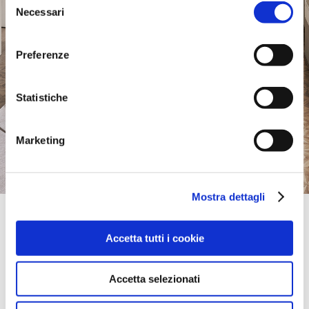
Necessari
del
consenso
Preferenze
Statistiche
Marketing
Mostra dettagli
Official Retailer
Fratelli Miglietti Srl | Biella
Accetta tutti i cookie
VIA IVREA, 55,
13900, BIELLA, BI, Italia
portami qui
Accetta selezionati