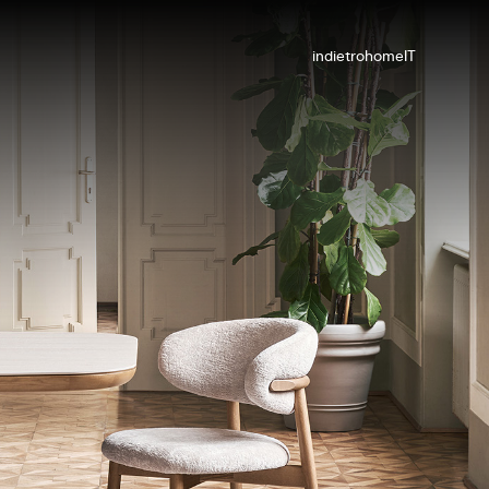
indietro
home
IT