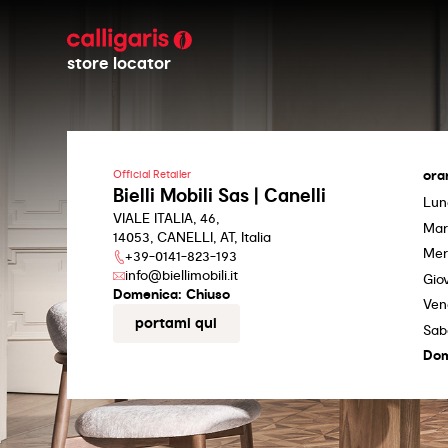
store locator
ora
Official Retailer
Bielli Mobili Sas | Canelli
Lun
VIALE ITALIA, 46,
Mar
14053, CANELLI, AT, Italia
Mer
+39-0141-823-193
info@biellimobili.it
Gio
Domenica:
Chiuso
Ven
portami qui
Sab
Dom