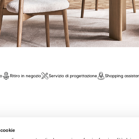
io
Ritiro in negozio
Servizio di progettazione
Shopping assista
nto di fiducia! Offriamo una selezione esclusiva di mobili e accessori 
 cookie
nza pari. Scopri le nostre collezioni di tavoli, sedie, letti, divani e com
scelta dei mobili perfetti per la tua casa. Garantiamo un'esperienza di a