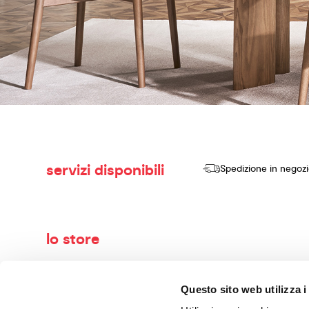
servizi disponibili
Spedizione in negoz
lo store
Benvenuti nel mondo di Calligaris, il tuo negozio di arredame
Questo sito web utilizza i
vendere prodotti di alta qualità, design innovativo e comfort se
con maestria. I nostri consulenti esperti ti guideranno nella 