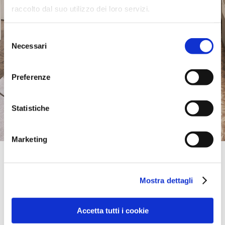
raccolto dal suo utilizzo dei loro servizi.
Selezione
Necessari
del
consenso
Preferenze
Statistiche
Marketing
Official Retailer
The 1933 Furniture Company | Navan,
Co.Meath
Mostra dettagli
BEECHMOUNT HOME PARK,
C15 NX86, NAVAN, CO.MEATH, Irlanda
Accetta tutti i cookie
0469093012
Sabato:
10:00-17:30