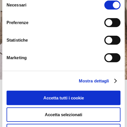
Necessari
del
consenso
Preferenze
Statistiche
Marketing
Mostra dettagli
Official Retailer
Living House Osaka | Osaka-City
Accetta tutti i cookie
2-4-15 MINAMIHORIE NISHIKU,
550-0015, OSAKA-CITY, KINKI, Giappone
portami qui
Accetta selezionati