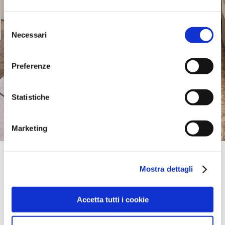
Selezione
Necessari
del
consenso
Preferenze
Statistiche
Marketing
Monobrand Store
Calligaris Store Lyon Centre-Ville | Lyon
Mostra dettagli
15, COURS DE LA LIBERTE,
69003, LYON, RHONE, Francia
Venerdi:
10:00-12:30, 14:00-19:00
Accetta tutti i cookie
portami qui