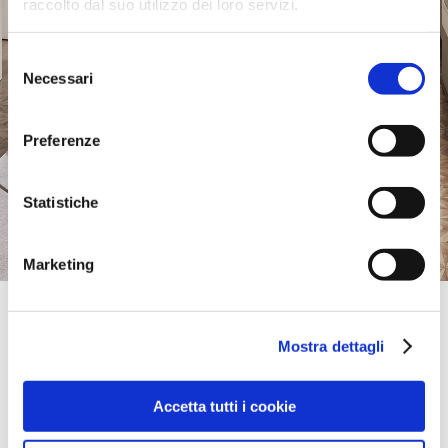
raccolto dal suo utilizzo dei loro servizi.
Selezione
Necessari
del
consenso
Preferenze
Statistiche
Marketing
Official Retailer
Vert Parc Mobilier | Jacou
Mostra dettagli
1 AVENUE CHARLES CROS,
34830, JACOU, HERAULT, Francia
0033467559121
Accetta tutti i cookie
Venerdi:
10:00-12:00, 14:00-19:00
portami qui