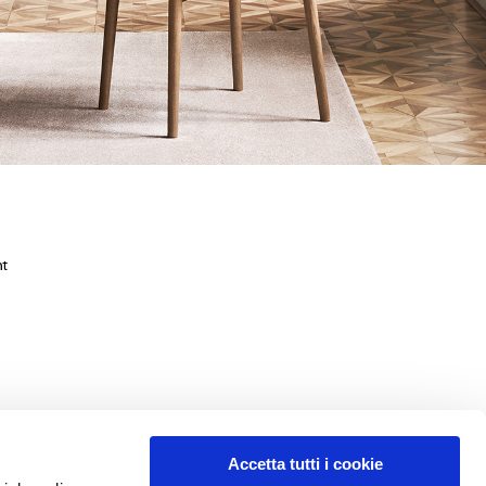
nt
per la tua casa. Da 100 anni ci dedichiamo a produrre e
plementi d'arredo, realizzate con materiali pregiati e rifinite
Accetta tutti i cookie
cquisto eccezionale, con servizio personalizzato, assistenza