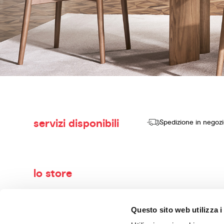
servizi disponibili
Spedizione in negoz
lo store
Benvenuti nel mondo di Calligaris, il tuo negozio di arredame
Questo sito web utilizza i
vendere prodotti di alta qualità, design innovativo e comfort se
con maestria. I nostri consulenti esperti ti guideranno nella 