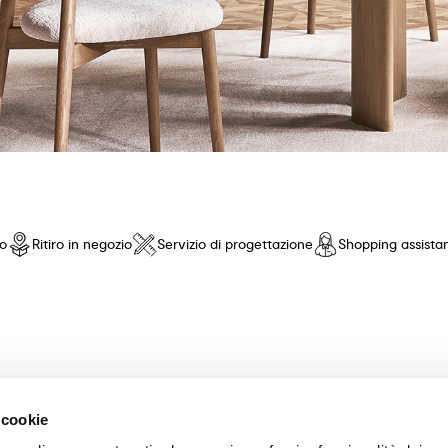
io
Ritiro in negozio
Servizio di progettazione
Shopping assista
nto di fiducia! Offriamo una selezione esclusiva di mobili e accessori 
 cookie
nza pari. Scopri le nostre collezioni di tavoli, sedie, letti, divani e com
scelta dei mobili perfetti per la tua casa. Garantiamo un'esperienza di a