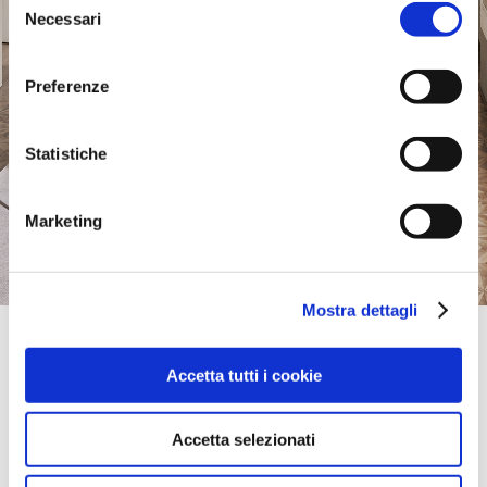
Necessari
del
consenso
Preferenze
Statistiche
Marketing
Mostra dettagli
Official Retailer
Art Interijeri - Kuhinje 2000 D.O.O. | Zagreb
Accetta tutti i cookie
AVENIJA GRADA VUKOVARA 284,
10000, ZAGREB, Croazia
portami qui
Accetta selezionati