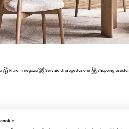
io
Ritiro in negozio
Servizio di progettazione
Shopping assista
nto di fiducia! Offriamo una selezione esclusiva di mobili e accessori 
 cookie
nza pari. Scopri le nostre collezioni di tavoli, sedie, letti, divani e com
scelta dei mobili perfetti per la tua casa. Garantiamo un'esperienza di a