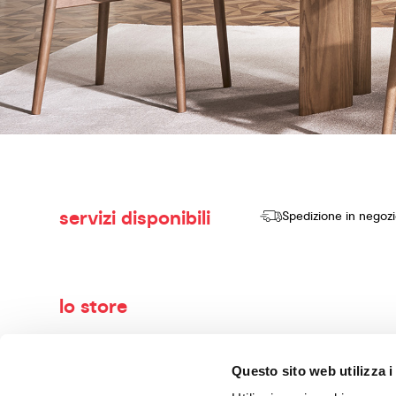
servizi disponibili
Spedizione in negoz
lo store
Benvenuti nel mondo di Calligaris, il tuo negozio di arredame
Questo sito web utilizza i
vendere prodotti di alta qualità, design innovativo e comfort se
con maestria. I nostri consulenti esperti ti guideranno nella 