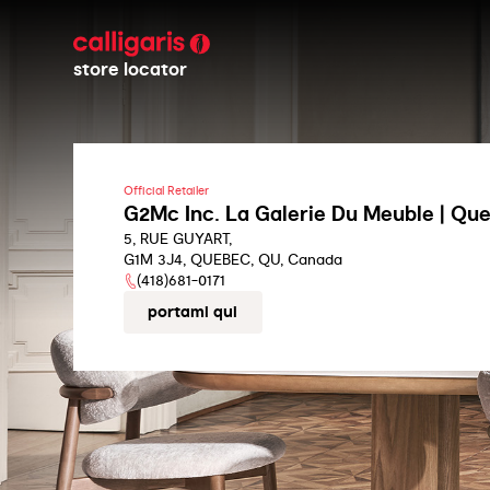
store locator
Official Retailer
G2Mc Inc. La Galerie Du Meuble | Qu
5, RUE GUYART,
G1M 3J4, QUEBEC, QU, Canada
(418)681-0171
portami qui