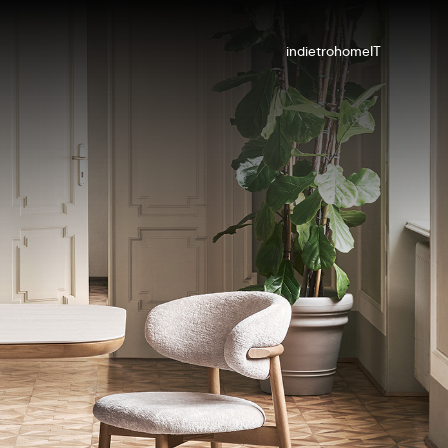
indietro
home
IT