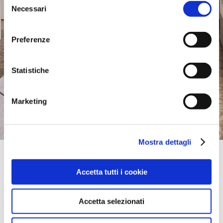
Necessari
del
consenso
Preferenze
Statistiche
Marketing
Mostra dettagli
Official Retailer
Como | Banja Luka
Accetta tutti i cookie
IVANA GORANA KOVACICA 203B,
78000, BANJA LUKA, Bosnia-Erzegovina
portami qui
Accetta selezionati