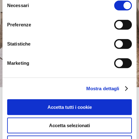
Necessari
del
consenso
Preferenze
Statistiche
Marketing
Mostra dettagli
Official Retailer
Brunes Vlore | Vlore
Accetta tutti i cookie
74 RRUGA DEMOKRACIA,
9400, VLORE, Albania
portami qui
Accetta selezionati