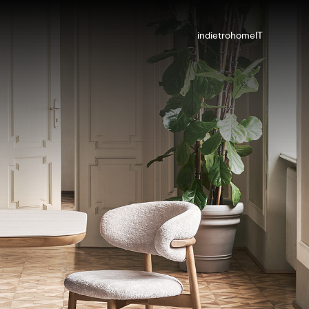
indietro
home
IT