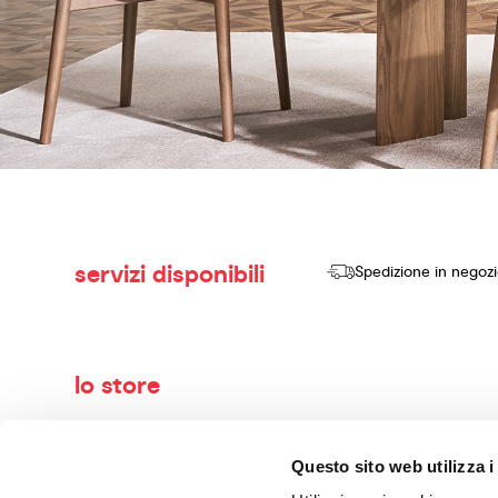
servizi disponibili
Spedizione in negoz
lo store
Benvenuti nel mondo di Calligaris, il tuo negozio di arredame
Questo sito web utilizza i
vendere prodotti di alta qualità, design innovativo e comfort se
con maestria. I nostri consulenti esperti ti guideranno nella 