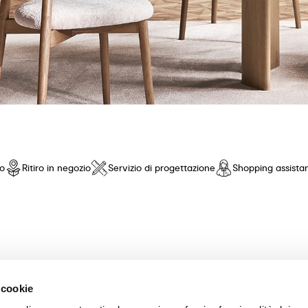
io
Ritiro in negozio
Servizio di progettazione
Shopping assista
nto di fiducia! Offriamo una selezione esclusiva di mobili e accessori 
 cookie
nza pari. Scopri le nostre collezioni di tavoli, sedie, letti, divani e com
scelta dei mobili perfetti per la tua casa. Garantiamo un'esperienza di a