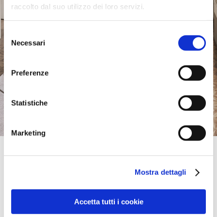
raccolto dal suo utilizzo dei loro servizi.
Selezione
Necessari
del
consenso
Preferenze
Statistiche
Marketing
Official Retailer
Alchemy Collections | Seattle
Mostra dettagli
2029 2ND AVENUE,
98121, SEATTLE, WA, États-Unis
+1-206-441-2350
danielle@alchemycollections.com
Accetta tutti i cookie
Jeudi:
10:00-18:00