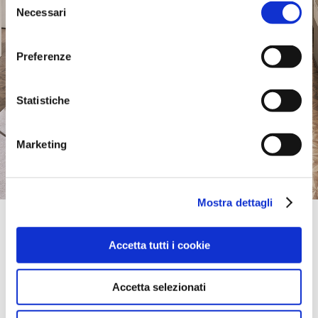
Necessari
del
consenso
Preferenze
Statistiche
Marketing
Mostra dettagli
Official Retailer
Bachman Furniture | Milwaukee
Accetta tutti i cookie
1741 WEST ST. PAUL AVENUE,
53233, MILWAUKEE, WI, États-Unis
itinéraire
Accetta selezionati