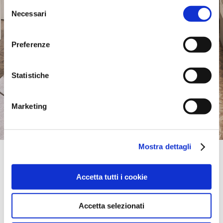
Selezione
Necessari
del
consenso
Preferenze
Statistiche
Marketing
Mostra dettagli
Official Retailer
Ambiente Modern Furniture | Asheville
Accetta tutti i cookie
9 REED STREET,
28803, ASHEVILLE, NC, États-Unis
(828) 412-5505
Accetta selezionati
itinéraire