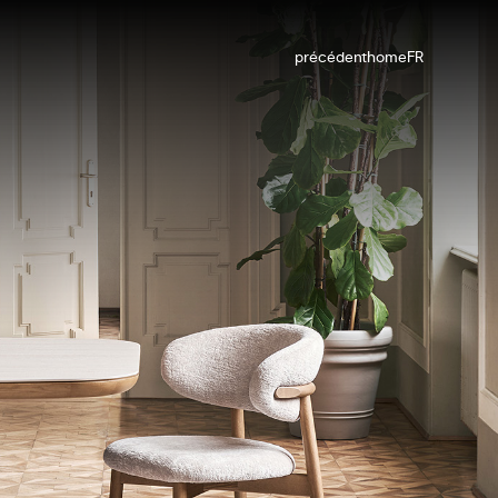
précédent
home
FR