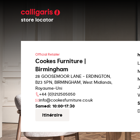
store locator
h
Official Retailer
Cookes Furniture |
L
Birmingham
M
28 GOOSEMOOR LANE - ERDINGTON,
M
B23 5PN, BIRMINGHAM, West Midlands,
J
Royaume-Uni
+44 (0)1212505050
V
info@cookesfurniture.co.uk
S
Samedi:
10:00-17:30
itinéraire