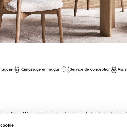
magasin
Ramassage en magasin
Service de conception
Assi
e confiance ! Nous proposons une sélection exclusive de meubles et d'a
e qualité, au design innovant et au confort inégalé. Découvrez nos coll
 cookie
ux et finis avec maestria. Nos consultants experts vous guideront dan