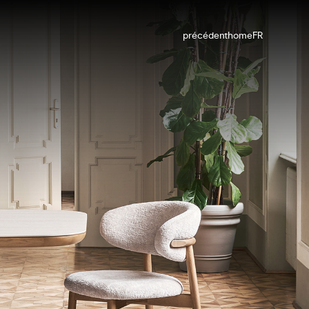
précédent
home
FR