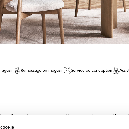
magasin
Ramassage en magasin
Service de conception
Assi
e confiance ! Nous proposons une sélection exclusive de meubles et d'a
e qualité, au design innovant et au confort inégalé. Découvrez nos coll
 cookie
ux et finis avec maestria. Nos consultants experts vous guideront dan