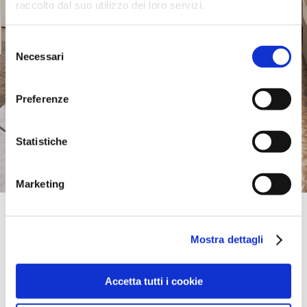
raccolto dal suo utilizzo dei loro servizi.
Selezione
Necessari
del
consenso
Preferenze
Statistiche
Marketing
Official Retailer
Tomart Kuchnie Oddzial Zielona Gora |
Mostra dettagli
Zielona Gora
UL. RZEZNICZAKA 71,
65-119, ZIELONA GORA, Pologne
Accetta tutti i cookie
Jeudi:
10:00-18:00