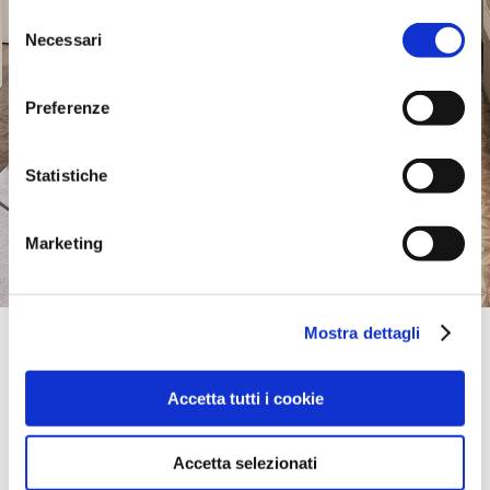
Selezione
Necessari
del
consenso
Preferenze
Statistiche
Marketing
Mostra dettagli
Official Retailer
Akabani Palmas | Distrito Federal
AV. PASEO DE LAS PALMAS, 150,
Accetta tutti i cookie
11000, DISTRITO FEDERAL, Mexique
+52 55 52022466
palmas@akabani.com
Accetta selezionati
itinéraire