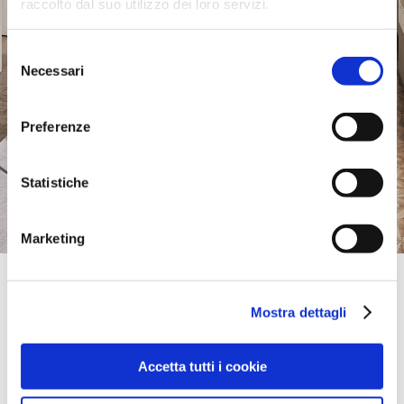
raccolto dal suo utilizzo dei loro servizi.
Selezione
Necessari
del
consenso
Preferenze
Statistiche
Marketing
Official Retailer
Mobilifici Rampazzo Severino Rovigo | Rovigo
Mostra dettagli
VIALE DELLA COOPERAZIONE 1 - LOC. BORSEA,
45100, ROVIGO, RO, Italie
+39-0425-475-510
Accetta tutti i cookie
Jeudi:
09:00-12:00, 15:30-19:30
itinéraire