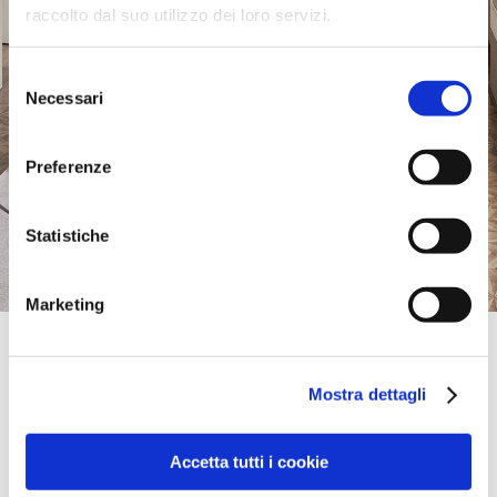
raccolto dal suo utilizzo dei loro servizi.
Selezione
Necessari
del
consenso
Preferenze
Statistiche
Marketing
Official Retailer
Suardi | Siziano
Mostra dettagli
VIA ADAMELLO, 2/A,
27010, SIZIANO, PV, Italie
+39 0382617884
info@suardi.com
Accetta tutti i cookie
Vendredi :
09:00-12:30, 15:00-19:30