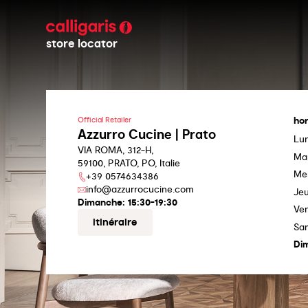
store locator
hor
Official Retailer
Azzurro Cucine | Prato
Lu
VIA ROMA, 312-H,
Ma
59100, PRATO, PO, Italie
Me
+39 0574634386
info@azzurrocucine.com
Jeu
Dimanche:
15:30-19:30
Ve
itinéraire
Sa
Di