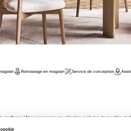
magasin
Ramassage en magasin
Service de conception
Assi
e confiance ! Nous proposons une sélection exclusive de meubles et d'a
e qualité, au design innovant et au confort inégalé. Découvrez nos coll
 cookie
ux et finis avec maestria. Nos consultants experts vous guideront dan