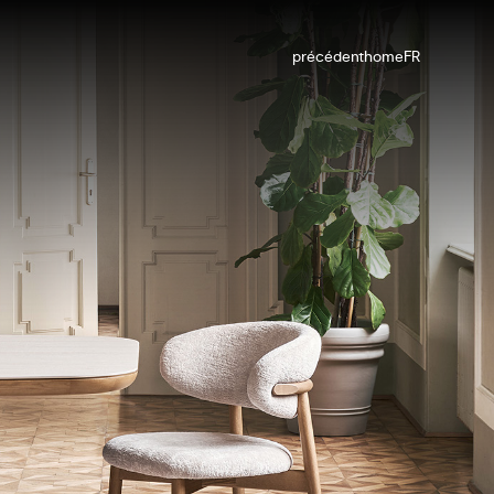
précédent
home
FR