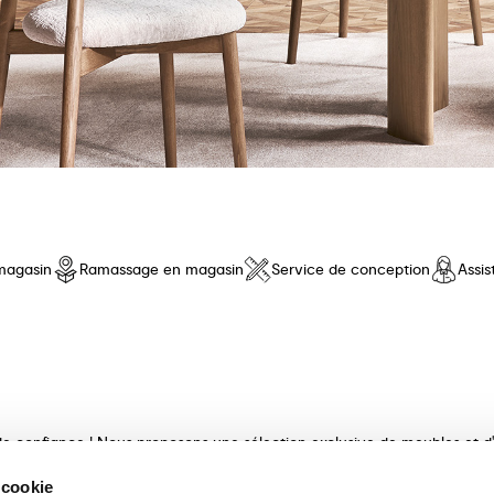
magasin
Ramassage en magasin
Service de conception
Assi
e confiance ! Nous proposons une sélection exclusive de meubles et d'a
e qualité, au design innovant et au confort inégalé. Découvrez nos coll
 cookie
ux et finis avec maestria. Nos consultants experts vous guideront dan