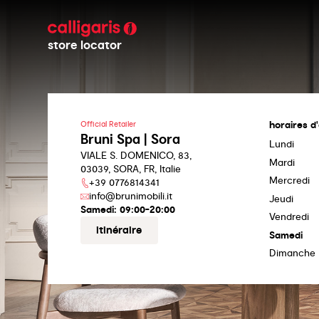
store locator
horaires d
Official Retailer
Bruni Spa | Sora
Lundi
VIALE S. DOMENICO, 83,
Mardi
03039, SORA, FR, Italie
Mercredi
+39 0776814341
info@brunimobili.it
Jeudi
Samedi:
09:00-20:00
Vendredi
itinéraire
Samedi
Dimanche