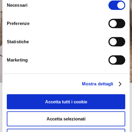
Necessari
del
consenso
Preferenze
Statistiche
Marketing
Mostra dettagli
Official Retailer
Mak Mobili | Firenze
Accetta tutti i cookie
VIA CAMPO FIORE 110,
50137, FIRENZE, FI, Italie
Samedi:
09:00-13:00, 15:30-19:30
Accetta selezionati
itinéraire