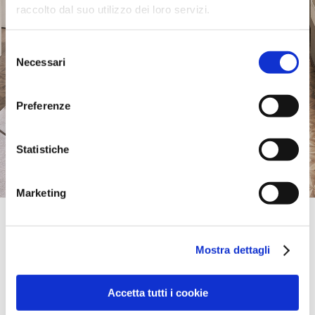
raccolto dal suo utilizzo dei loro servizi.
Selezione
Necessari
del
consenso
Preferenze
Statistiche
Marketing
Official Retailer
Aran Store | Cesena
Mostra dettagli
VIA GUARNERI 207,
47521, CESENA, FC, Italie
+39 0547078243
info@arancesena.it
Accetta tutti i cookie
Samedi:
09:00-19:30